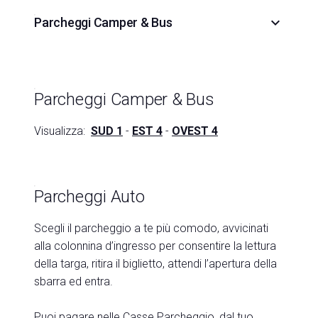
keyboard_arrow_down
Parcheggi Camper & Bus
arrow_circle_right
COMPILA IL FORM
Parcheggi Camper & Bus
person
AREA RISERVATA VISITATORI
Visualizza:
SUD 1
-
EST 4
-
OVEST 4
IT
EN
A cura di:
Parcheggi Auto
Scegli il parcheggio a te più comodo, avvicinati
alla colonnina d’ingresso per consentire la lettura
della targa, ritira il biglietto, attendi l’apertura della
sbarra ed entra.
Puoi pagare nelle Casse Parcheggio, dal tuo