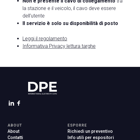
Non è presente il cavo di collegamento
tra
la stazione e il veicolo, il cavo deve essere
dell’utente
Il servizio è solo su disponibilità di posto
Leggi il regolamento
Informativa Privacy lettura targhe
ABOUT
ESPORRE
About
Richiedi un preventivo
Contatti
Info utili per espositori