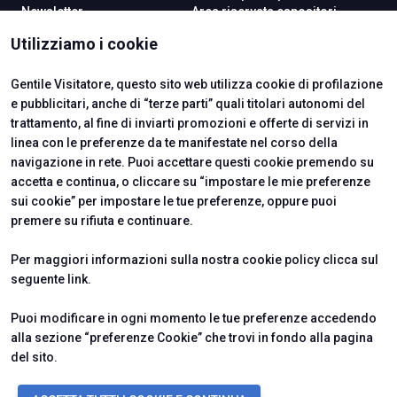
Newsletter
Area riservata espositori
VISITARE
Utilizziamo i cookie
Perché visitare
Catalogo espositori
Area riservata visitatori
Gentile Visitatore, questo sito web utilizza cookie di profilazione
e pubblicitari, anche di “terze parti” quali titolari autonomi del
trattamento, al fine di inviarti promozioni e offerte di servizi in
linea con le preferenze da te manifestate nel corso della
ISTITUTI CERTIFICATORI
navigazione in rete. Puoi accettare questi cookie premendo su
accetta e continua, o cliccare su “impostare le mie preferenze
sui cookie” per impostare le tue preferenze, oppure puoi
premere su rifiuta e continuare.
Per maggiori informazioni sulla nostra cookie policy clicca sul
seguente
link
.
Puoi modificare in ogni momento le tue preferenze accedendo
alla sezione “preferenze Cookie” che trovi in fondo alla pagina
del sito.