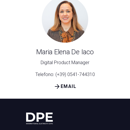
Maria Elena De Iaco
Digital Product Manager
Telefono: (+39) 0541-744310
arrow_forward
EMAIL