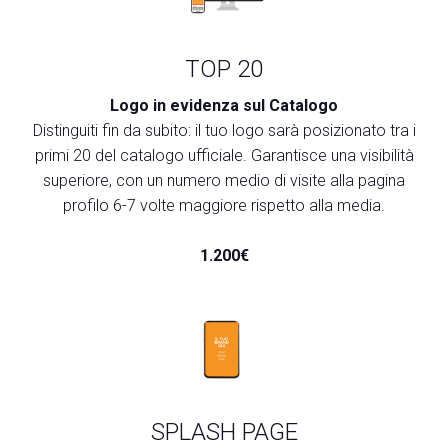
TOP 20
arrow_circle_right
COMPILA IL FORM
Logo in evidenza sul Catalogo
Distinguiti fin da subito: il tuo logo sarà posizionato tra i
primi 20 del catalogo ufficiale. Garantisce una visibilità
person
AREA RISERVATA VISITATORI
superiore, con un numero medio di visite alla pagina
profilo 6-7 volte maggiore rispetto alla media.
IT
EN
A cura di:
1.200€
SPLASH PAGE