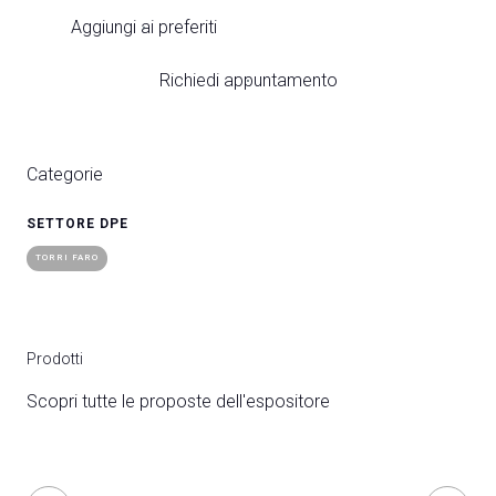
Aggiungi ai preferiti
Richiedi appuntamento
Categorie
SETTORE DPE
TORRI FARO
Prodotti
Scopri tutte le proposte dell'espositore
bookmark_add