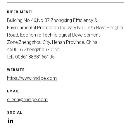
RIFERIMENTI
Building No.46,No.37,Zhongxing Efficiency &
arrow_circle_right
COMPILA IL FORM
Environmental Protection Industry.No.1776 Bast Hanghai
Road, Economic Technological Development
Zone,Zhengzhou City, Henan Province, China
person
AREA RISERVATA VISITATORI
450016 Zhengzhou - Cina
tel.: 008618838166105
IT
EN
A cura di:
WEBSITE
https://www.hndlpe.com
EMAIL
eileen@hndlpe.com
SOCIAL