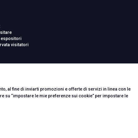
E
arrow_circle_right
sitare
 espositori
rvata visitatori
o, al fine di inviarti promozioni e offerte di servizi in linea con le
are su “impostare le mie preferenze sui cookie” per impostare le