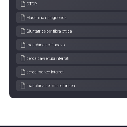
draft
OTDR
draft
Macchina spingsonda
draft
Giuntatrice per fibra ottica
draft
macchina soffiacavo
draft
cerca cavi e tubi interrati
draft
cerca marker interrati
draft
macchina per microtrincea