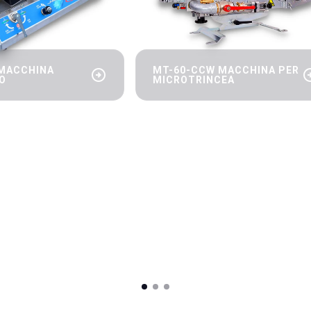
 MACCHINA
MT-60-CCW MACCHINA PER
arrow_circle_right
arrow_cir
O
MICROTRINCEA