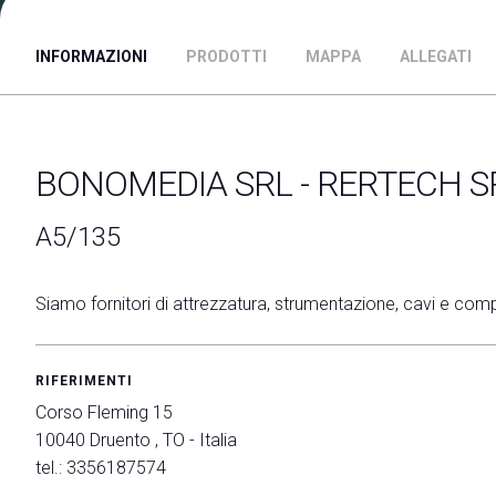
Pacchetti di visibilità
Area riservata espositori
INFORMAZIONI
PRODOTTI
MAPPA
ALLEGATI
VISITARE
Perché visitare
Catalogo espositori
BONOMEDIA SRL - RERTECH S
Area riservata visitatori
Info utili
A5/135
INFO UTILI
Come arrivare
Siamo fornitori di attrezzatura, strumentazione, cavi e com
Biglietti, date e orari
Accessibilità di quartiere
RIFERIMENTI
Faq
Corso Fleming 15
Richiedi info
10040 Druento , TO - Italia
MEDIA ROOM
tel.: 3356187574
Comunicati Stampa