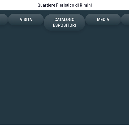
Quartiere Fieristico di Rimini
VISITA
CATALOGO
MEDIA
ESPOSITORI
n preventivo
Biglietti, date e orari
Catalogo 2026
News e comunicati
porre
Come arrivare
Info e contatti
vata espositori
Area riservata visitatori
Servizi per i Media
Rimini Hotels and Information
Scarica il materiale
Info utili