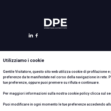
COMPILA IL FORM
ISTITUTI CERTIFICATORI
Utilizziamo i cookie
Gentile Visitatore, questo sito web utilizza cookie di profilazione e p
preferenze da te manifestate nel corso della navigazione in rete. 
tue preferenze, oppure puoi premere su rifiuta e continuare.
Per maggiori informazioni sulla nostra cookie policy clicca sul s
© 2026
ITALIAN EXHIBITION GROUP SpA - Via Emilia 155, 47921
Soc. 52.214.897 i.v. -
Copyright & disclaimer
-
Privacy Polic
Puoi modificare in ogni momento le tue preferenze accedendo alla 