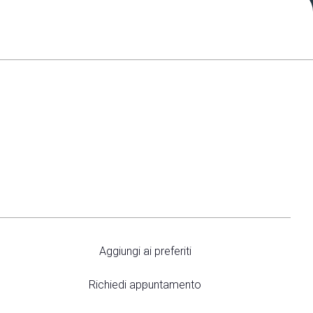
arrow_drop_down
arrow_drop_down
Aggiungi ai preferiti
Richiedi appuntamento
arrow_drop_down