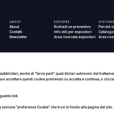
ABOUT
ESPORRE
VISITAR
About
Richiedi un preventivo
Perché vi
Contatti
Info utili per espositori
Catalogo
Newsletter
Area riservata espositori
Area rise
ubblicitari, anche di “terze parti” quali titolari autonomi del trattament
Puoi accettare questi cookie premendo su accetta e continua, o clicc
eguente
link
.
 Rimini (Italy) - Registro Imprese Rimini e C.F./P.I. 00139440408 - Cap.
y
-
Cookie Policy
-
Preferenze Cookie
sezione “preferenze Cookie” che trovi in fondo alla pagina del sito.