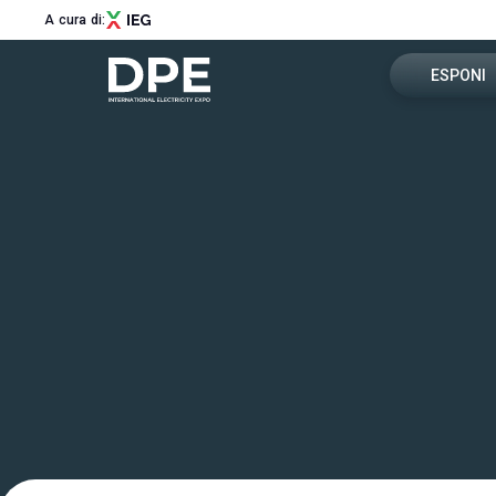
A cura di:
ESPONI
Richiedi u
Menù
Perché es
ABOUT
About DPE
Area riser
Sostenibilità
Newsletter
Contatti
ESPORRE
Perché esporre
Richiedi un preventivo
Info utili per espositori