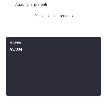
Aggiungi ai preferiti
Richiedi appuntamento
arrow_circle_right
COMPILA IL FORM
person
AREA RISERVATA VISITATORI
MAPPA
A5/334
IT
EN
A cura di: