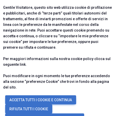
ISTITUTI CERTIFICATORI
Gentile Visitatore, questo sito web utilizza cookie di profilazione
e pubblicitari, anche di “terze parti” quali titolari autonomi del
trattamento, al fine di inviarti promozioni e offerte di servizi in
linea con le preferenze da te manifestate nel corso della
navigazione in rete. Puoi accettare questi cookie premendo su
accetta e continua, o cliccare su “impostare le mie preferenze
sui cookie” per impostare le tue preferenze, oppure puoi
premere su rifiuta e continuare.
Per maggiori informazioni sulla nostra cookie policy clicca sul
seguente
link
.
Puoi modificare in ogni momento le tue preferenze accedendo
alla sezione “preferenze Cookie” che trovi in fondo alla pagina
del sito.
© 2026
ITALIAN EXHIBITION GROUP SpA - Via Emilia 155, 47921 Rimini
ACCETTA TUTTI I COOKIE E CONTINUA
(Italy) - Registro Imprese Rimini e C.F./P.I. 00139440408 - Cap. Soc.
52.214.897 i.v. -
Copyright & disclaimer
-
Privacy Policy
-
Cookie
RIFIUTA TUTTI I COOKIE
Policy
-
Preferenze Cookie