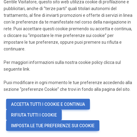
Gentile Visitatore, questo sito web utilizza cookie di profilazione e
pubblicitari, anche di “terze parti” quali titolari autonomi del
visibility
*
Password
trattamento, al fine di inviarti promozioni e offerte di servizi in linea
con le preferenze da te manifestate nel corso della navigazione in
Accedi
rete. Puoi accettare questi cookie premendo su accetta e continua,
o cliccare su “impostare le mie preferenze sui cookie” per
Password dimenticata?
impostare le tue preferenze, oppure puoi premere su rifiuta e
continuare.
Non hai ancora un account?
Registrati ora
Per maggiori informazioni sulla nostra cookie policy clicca sul
seguente
link
.
Puoi modificare in ogni momento le tue preferenze accedendo alla
sezione “preferenze Cookie” che trovi in fondo alla pagina del sito.
ACCETTA TUTTI I COOKIE E CONTINUA
RIFIUTA TUTTI I COOKIE
IMPOSTA LE TUE PREFERENZE SUI COOKIE
language
PREFERENZE COOKIE
IT