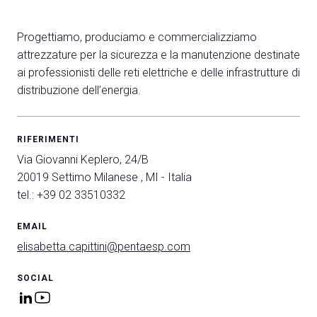
Progettiamo, produciamo e commercializziamo
arrow_circle_right
attrezzature per la sicurezza e la manutenzione destinate
COMPILA IL FORM
ai professionisti delle reti elettriche e delle infrastrutture di
distribuzione dell’energia.
person
AREA RISERVATA VISITATORI
RIFERIMENTI
IT
EN
A cura di:
Via Giovanni Keplero, 24/B
20019 Settimo Milanese , MI - Italia
tel.: +39 02 33510332
EMAIL
elisabetta.capittini@pentaesp.com
SOCIAL