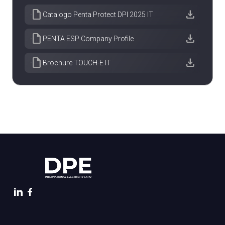
draft
download
Catalogo Penta Protect DPI 2025 IT
draft
download
PENTA ESP Company Profile
draft
download
Brochure TOUCH-E IT